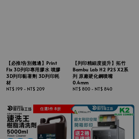
【必推!告別翹邊】Print
【列印精細度提升】拓竹
Fix 3D列印專用膠水 噴膠
Bambu Lab H2 P2S X2系
3D列印黏著劑 3D列印耗
列 原廠硬化鋼噴嘴
材
0.4mm
Regular
NT$ 199
-
NT$ 209
Regular
NT$ 800
-
NT$ 840
price
price
任選1件 8折