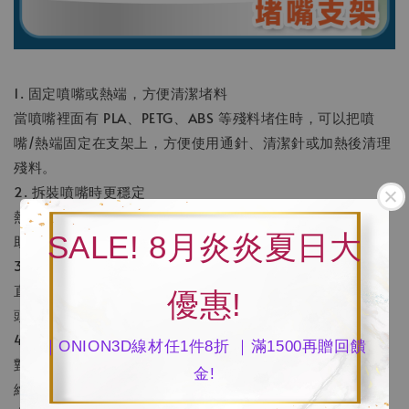
1. 固定噴嘴或熱端，方便清潔堵料
當噴嘴裡面有 PLA、PETG、ABS 等殘料堵住時，可以把噴
嘴/熱端固定在支架上，方便使用通針、清潔針或加熱後清理
殘料。
2. 拆裝噴嘴時更穩定
熱端或噴嘴體積小、溫度高，不容易拿穩。堵嘴支架可以協
SALE! 8月炎炎夏日大
助固定，避免拆裝時滑動，也比較不容易燙傷手。
3. 保護噴嘴與熱端零件
直接用手拿或用鉗子夾，可能會刮傷噴嘴、熱端或線材接
優惠!
頭。支架可以讓噴嘴維持穩定角度，減少損傷。
4. 維修保養更方便
｜ONION3D線材任1件8折 ｜滿1500再贈回饋
對常在處理堵頭、換噴嘴、清潔殘料的使用者來說，它算是
金!
維修輔助工具，可以讓整個保養流程更安全、乾淨、有效