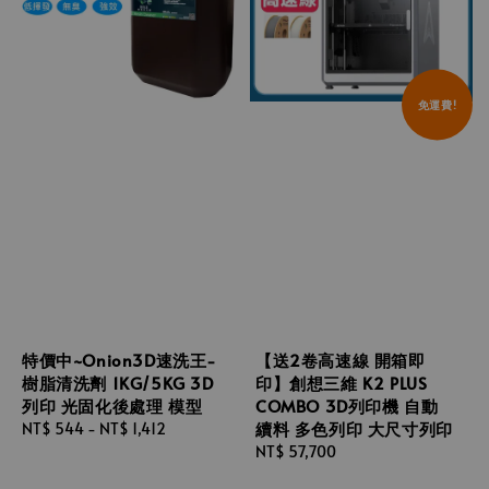
免運費!
特價中~Onion3D速洗王-
【送2卷高速線 開箱即
樹脂清洗劑 1KG/5KG 3D
印】創想三維 K2 PLUS
列印 光固化後處理 模型
COMBO 3D列印機 自動
續料 多色列印 大尺寸列印
Regular
NT$ 544
-
NT$ 1,412
price
Regular
NT$ 57,700
price