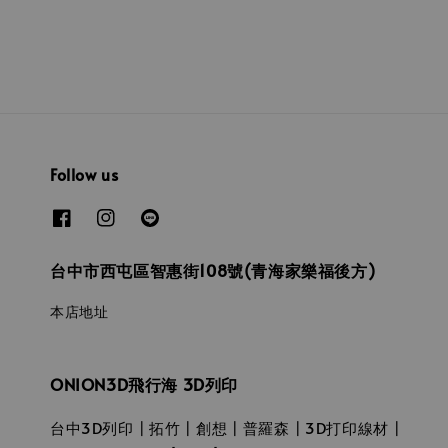
Follow us
台中市西屯區智惠街108號(青海家樂福後方)
本店地址
ONION3D飛行海 3D列印
台中3D列印┃拓竹┃創想┃普羅森┃3D打印線材┃