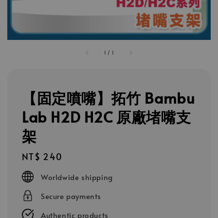
1
/
1
【固定噴嘴】拓竹 Bambu
Lab H2D H2C 原廠堵嘴支
架
Regular
NT$ 240
price
Worldwide shipping
Secure payments
Authentic products