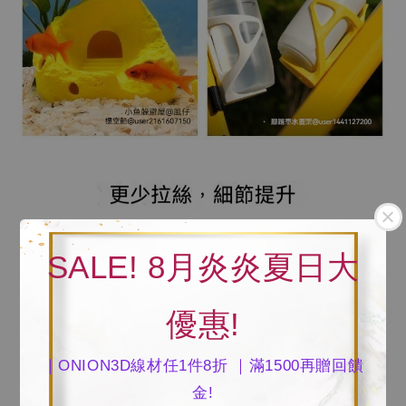
SALE! 8月炎炎夏日大
優惠!
｜ONION3D線材任1件8折 ｜滿1500再贈回饋
金!