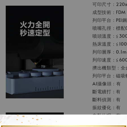
可印尺寸：220x
成型技術：FDM (Fu
列印平台：PEI
噴嘴孔徑：標配0
噴頭溫度：≦300
熱床溫度：≦100
列印層厚：0.1m
列印速度：≦600
擠出機類型：全
列印平台：磁吸
AI攝像頭：有
斷電續打：有
斷料偵測：有
振紋優化：有
自動休眠：有
照明燈：有