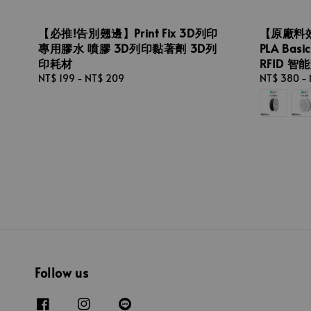
【必推!告別翹邊】Print Fix 3D列印
【原廠料效
專用膠水 噴膠 3D列印黏著劑 3D列
PLA Ba
印耗材
RFID 智
Regular
NT$ 199
-
NT$ 209
Regular
NT$ 380
-
price
price
Follow us