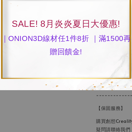
列印耗材：PLA / PET
PETG-CF / PA-C
電腦操作系統：MAC /
SALE! 8月炎炎夏日大優惠!
切片軟件：Creality 
PrusaSlicer
｜ONION3D線材任1件8折 ｜滿1500再
介面語言：10種
贈回饋金!
列印精度：±0.1
耗材直徑：1.75
產品淨重：12.5
產品重量：16kg
NCC認證碼：CCA
------------
【保固服務】
購買創想Crea
疑問請聯絡我們