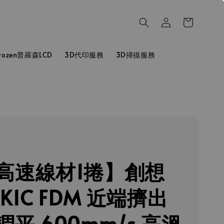
hrozen普羅森LCD
3D代印服務
3D掃描服務
高速線材1捲】創想
K1C FDM 近端擠出
平 600mm/s 高溫