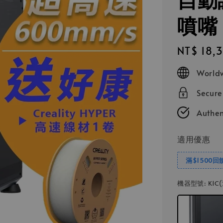
噴嘴
Regular
NT$ 18,
price
Worldw
Secur
Authen
適用優惠
滿$1500回
機器型號
: K1