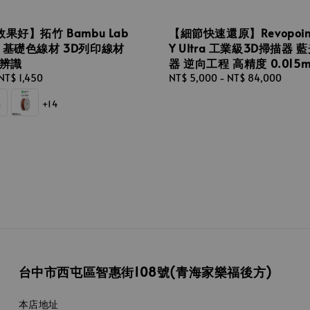
果好】拓竹 Bambu Lab
【細節快速還原】Revopoint
sic 基礎色線材 3D列印線材
Y Ultra 工業級3D掃描器 
能辨識
器 逆向工程 高精度 0.015
NT$ 1,450
Regular
NT$ 5,000
-
NT$ 84,000
price
+14
台中市西屯區智惠街108號(青海家樂福後方)
本店地址