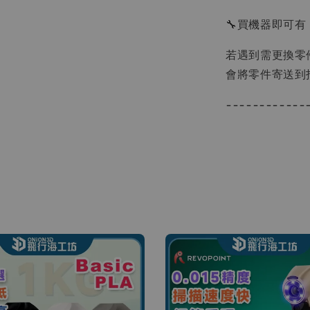
🔧買機器即可有
若遇到需更換零
會將零件寄送到
------------