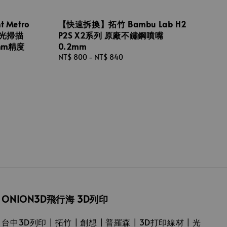
 Metro
【快速拆換】拓竹 Bambu Lab H2
藍光掃描
P2S X2系列 原廠不鏽鋼噴嘴
mm精度
0.2mm
Regular
NT$ 800
-
NT$ 840
price
ONION3D飛行海 3D列印
台中3D列印┃拓竹┃創想┃普羅森┃3D打印線材┃光