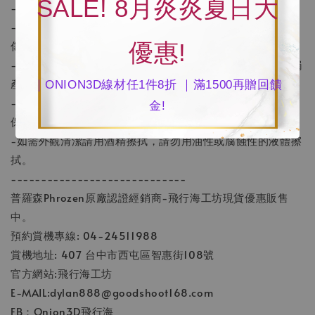
SALE! 8月炎炎夏日大
-請勿使用產品切割金屬或玻璃。
-產品使用中及使用後請勿直接觸摸刀片； 高溫會導致灼
傷。
優惠!
-高壓電注意，非專業維修人員請勿自行拆卸產品，以免誤觸
產生危險
｜ONION3D線材任1件8折 ｜滿1500再贈回饋
-----------------------------
金!
保養方式
-如需外觀清潔請用酒精擦拭，請勿用油性或腐蝕性的液體擦
拭。
-----------------------------
普羅森Phrozen原廠認證經銷商-飛行海工坊現貨優惠販售
中。
預約賞機專線: 04-24511988
賞機地址: 407 台中市西屯區智惠街108號
官方網站:飛行海工坊
E-MAIL:dylan888@goodshoot168.com
FB：Onion3D飛行海