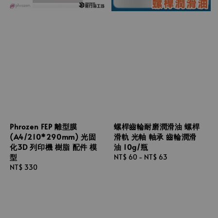
Phrozen FEP 離型膜
螺桿齒輪耐磨潤滑油 螺桿
(A4/210*290mm) 光固
滑軌 光軸 軸承 齒輪潤滑
化3D 列印機 樹脂 配件 模
油 10g/瓶
型
Regular
NT$ 60
-
NT$ 63
Regular
NT$ 330
price
price