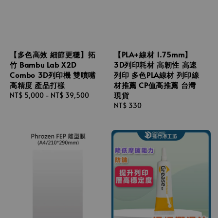
【多色高效 細節更穩】拓
【PLA+線材 1.75mm】
竹 Bambu Lab X2D
3D列印耗材 高韌性 高速
Combo 3D列印機 雙噴嘴
列印 多色PLA線材 列印線
高精度 產品打樣
材推薦 CP值高推薦 台灣
現貨
Regular
NT$ 5,000
-
NT$ 39,500
price
Regular
NT$ 330
price