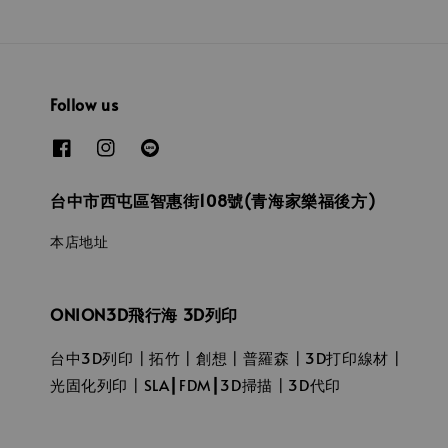
Follow us
台中市西屯區智惠街108號(青海家樂福後方)
本店地址
ONION3D飛行海 3D列印
台中3D列印┃拓竹┃創想┃普羅森┃3D打印線材┃
光固化列印┃SLA┃FDM┃3D掃描┃3D代印