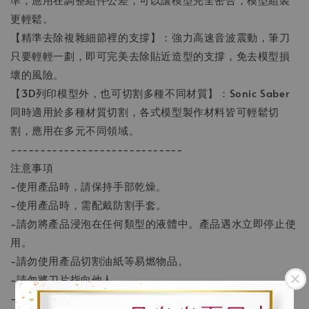
更輕鬆。
【精準去除複雜細節裡的支撐】：強力高速音波震動，筆刀
只要輕輕一劃，即可完美去除貼近造型的支撐，免去模型損
壞的風險。
【3D列印模型外，也可切割多種不同材質】：Sonic Saber
同時適用於多種材質切割，各式模型製作材料皆可輕鬆切
割，應用在多元不同領域。
-----------------------------
注意事項
-使用產品時，請保持手部乾燥。
-使用產品時，需配戴防割手套。
-請勿將產品浸泡在任何類型的液體中。產品遇水立即停止使
用。
-請勿使用產品切割油紙等易燃物品。
-請勿將刀片指向他人。
-使用產品時請遠離兒童。