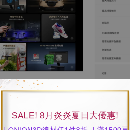
SALE! 8月炎炎夏日大優惠!
｜ONION3D線材任1件8折 ｜滿1500再