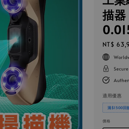
描器
0.0
Regular
NT$ 63,
price
Worldw
Secur
Authen
適用優惠
滿$1500回
價格