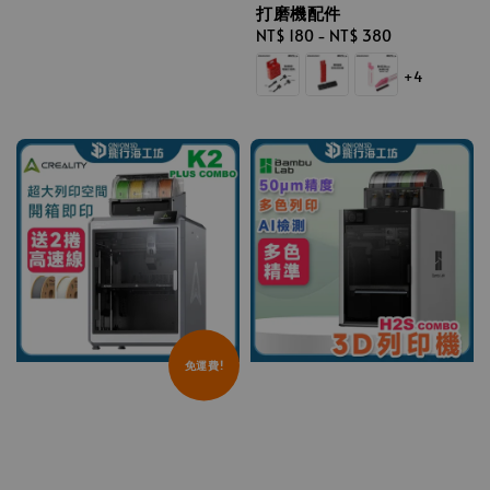
打磨機配件
price
Regular
NT$ 180
-
NT$ 380
price
+4
免運費!