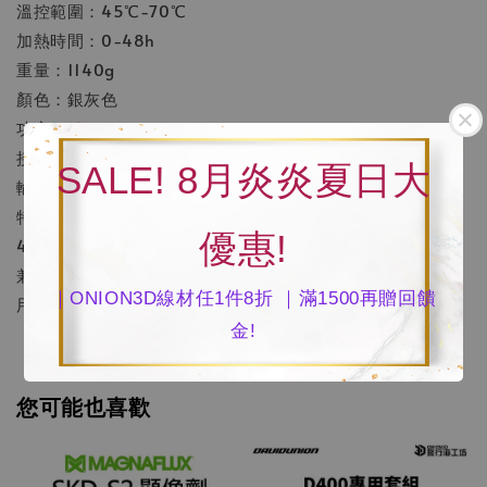
溫控範圍：45℃-70℃
加熱時間：0-48h
重量：1140g
顏色：銀灰色
功率：145W
接口：AC100-240V電源接口
SALE! 8月炎炎夏日大
輸入電壓：AC 100-240V 50/60Hz
特色：加熱乾燥、防塵防潮、兼容性強、乾燥時間可設置0-
優惠!
48h、360°熱風循環、參數斷電記憶功能、液晶觸控螢幕
兼容：1.75mm線徑及2.85mm線徑/直徑200mm耗材捲使
｜ONION3D線材任1件8折 ｜滿1500再贈回饋
用
金!
您可能也喜歡