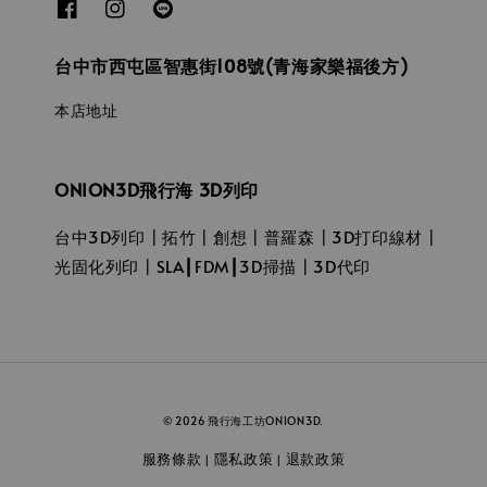
台中市西屯區智惠街108號(青海家樂福後方)
本店地址
ONION3D飛行海 3D列印
台中3D列印┃拓竹┃創想┃普羅森┃3D打印線材┃
光固化列印┃SLA┃FDM┃3D掃描┃3D代印
© 2026 飛行海工坊ONION3D.
服務條款
隱私政策
退款政策
|
|