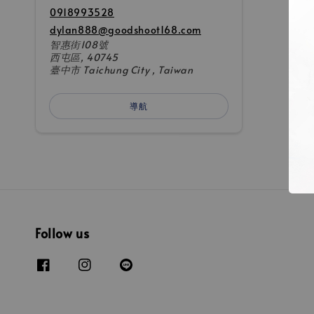
0918993528
dylan888@goodshoot168.com
智惠街108號
西屯區, 40745
臺中市 Taichung City , Taiwan
導航
Follow us