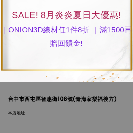
SALE! 8月炎炎夏日大優惠!
｜ONION3D線材任1件8折 ｜滿1500再
贈回饋金!
台中市西屯區智惠街108號(青海家樂福後方)
本店地址