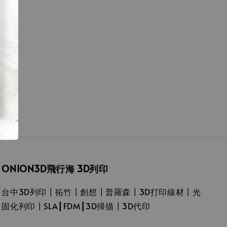
ONION3D飛行海 3D列印
台中3D列印┃拓竹┃創想┃普羅森┃3D打印線材┃光
固化列印┃SLA┃FDM┃3D掃描┃3D代印